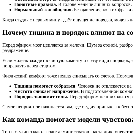
Понятные правила.
В голове меньше лишних вопросов, 
Нормальный тон общения.
Без давления, колких фраз и
Когда студия с первых минут даёт ощущение порядка, модель н
Почему тишина и порядок влияют на с
Перед эфиром мозг цепляется за мелочи. Шум за стеной, разбро
раздражение.
Если модель заходит в чистую комнату и сразу видит порядок, 
поправлять перед стартом.
Физический комфорт тоже нельзя списывать со счетов. Нормальна
Тишина помогает собраться.
Человек не отвлекается на
Чистота снижает напряжение.
В подготовленной комнат
Порядок экономит силы.
Перед эфиром не приходится р
Самое неприятное начинается там, где студия привыкла к беспор
Как команда помогает модели чувствова
Тон в студии задают люди: администратор, наставник, оператор