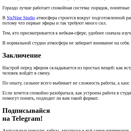
Гораздо лучше работает спокойная система: порядок, понятные 
В
SixNine Studio
атмосфера строится вокруг подготовленной раб
потому что первые эфиры и так требуют много сил.
Тем, кто присматривается к вебкам-сфере, удобнее сначала изу
В нормальной студии атмосфера не забирает внимание на себя. 
Заключение
Настрой перед эфиром складывается из простых вещей: как встр
человек войдёт в смену.
По опыту, сильнее всего выбивает не сложность работы, а хаос
Если хочется спокойно разобраться, как устроена работа в сту
помогут понять, подходит ли вам такой формат.
Подписывайся
на Telegram!
Актуальные новости, кейсы, закулисье и всё самое интересное