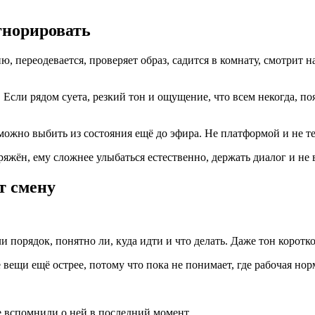
гнорировать
 переодевается, проверяет образ, садится в комнату, смотрит на
Если рядом суета, резкий тон и ощущение, что всем некогда, поя
ожно выбить из состояния ещё до эфира. Не платформой и не тех
яжён, ему сложнее улыбаться естественно, держать диалог и не 
т смену
и порядок, понятно ли, куда идти и что делать. Даже тон коротк
ещи ещё острее, потому что пока не понимает, где рабочая норм
е вспомнили о ней в последний момент.