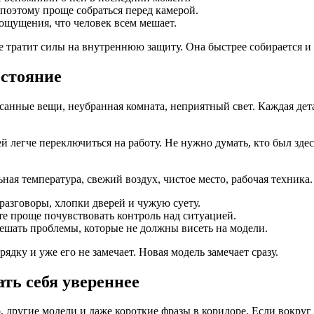
поэтому проще собраться перед камерой.
 ощущения, что человек всем мешает.
е тратит силы на внутреннюю защиту. Она быстрее собирается и 
остояние
санные вещи, неубранная комната, неприятный свет. Каждая дета
ей легче переключиться на работу. Не нужно думать, кто был зде
я температура, свежий воздух, чистое место, рабочая техника. Ко
 разговоры, хлопки дверей и чужую суету.
е проще почувствовать контроль над ситуацией.
ешать проблемы, которые не должны висеть на модели.
ядку и уже его не замечает. Новая модель замечает сразу.
ть себя увереннее
, другие модели и даже короткие фразы в коридоре. Если вокруг