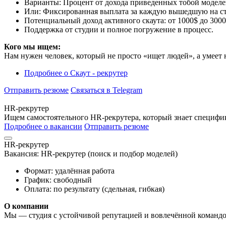
Варианты: Процент от дохода приведенных тобой моделей
Или: Фиксированная выплата за каждую вышедшую на ст
Потенциальный доход активного скаута: от 1000$ до 300
Поддержка от студии и полное погружение в процесс.
Кого мы ищем:
Нам нужен человек, который не просто «ищет людей», а умеет 
Подробнее
о Скаут - рекрутер
Отправить резюме
Связаться в Telegram
HR-рекрутер
Ищем самостоятельного HR-рекрутера, который знает специфи
Подробнее о вакансии
Отправить резюме
HR-рекрутер
Вакансия: HR-рекрутер (поиск и подбор моделей)
Формат: удалённая работа
График: свободный
Оплата: по результату (сдельная, гибкая)
О компании
Мы — студия с устойчивой репутацией и вовлечённой командой