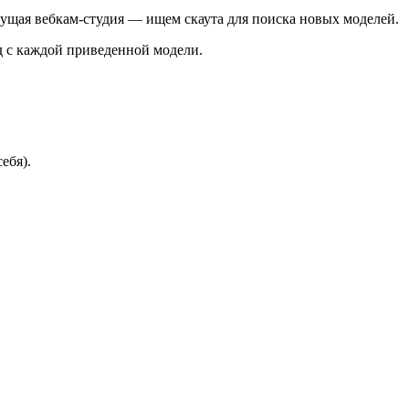
тущая вебкам-студия — ищем скаута для поиска новых моделей.
д с каждой приведенной модели.
ебя).