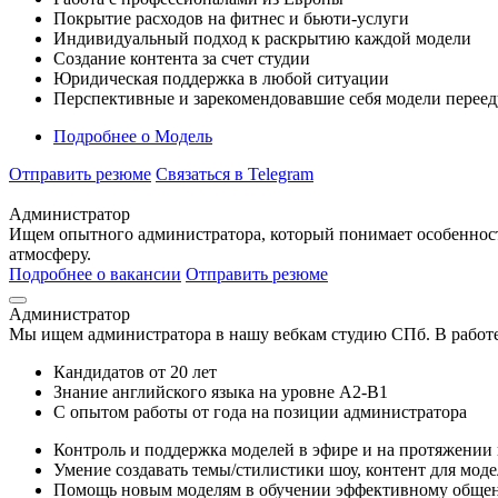
Покрытие расходов на фитнес и бьюти-услуги
Индивидуальный подход к раскрытию каждой модели
Создание контента за счет студии
Юридическая поддержка в любой ситуации
Перспективные и зарекомендовавшие себя модели переед
Подробнее
о Модель
Отправить резюме
Связаться в Telegram
Администратор
Ищем опытного администратора, который понимает особеннос
атмосферу.
Подробнее о вакансии
Отправить резюме
Администратор
Мы ищем администратора в нашу вебкам студию СПб. В работе 
Кандидатов от 20 лет
Знание английского языка на уровне А2-В1
С опытом работы от года на позиции администратора
Контроль и поддержка моделей в эфире и на протяжении 
Умение создавать темы/стилистики шоу, контент для мод
Помощь новым моделям в обучении эффективному общен