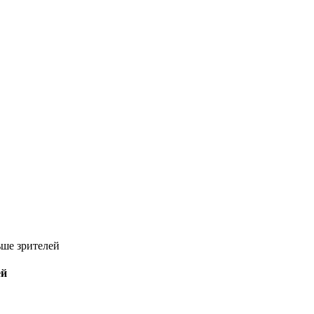
ьше зрителей
ей