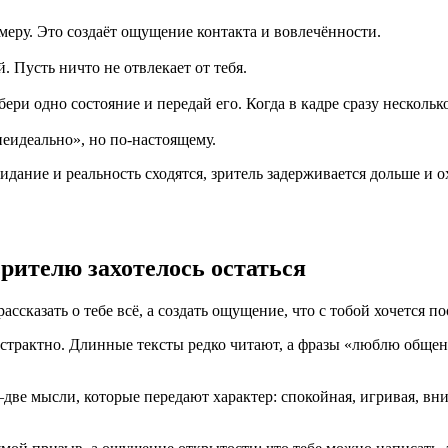
амеру. Это создаёт ощущение контакта и вовлечённости.
 Пусть ничто не отвлекает от тебя.
бери одно состояние и передай его. Когда в кадре сразу несколь
еидеально», но по-настоящему.
идание и реальность сходятся, зритель задерживается дольше и о
рителю захотелось остаться
ассказать о тебе всё, а создать ощущение, что с тобой хочется п
страктно. Длинные тексты редко читают, а фразы «люблю общен
две мысли, которые передают характер: спокойная, игривая, вн