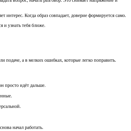
адать вопрос, начать разговор. Это снимает напряжение и
яет интерес. Когда образ совпадает, доверие формируется само.
я и узнать тебя ближе.
ли подаче, а в мелких ошибках, которые легко поправить.
он просто идёт дальше.
енные.
ерсальной.
снова начал работать.