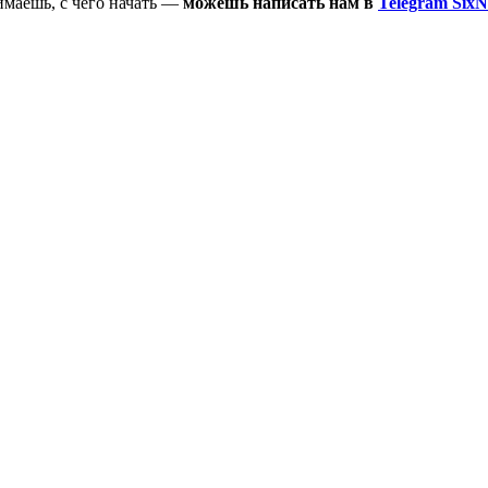
имаешь, с чего начать —
можешь написать нам в
Telegram SixN