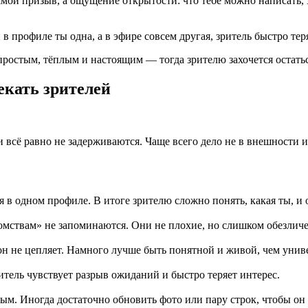
мой призыв, а ощущение открытости: что тебе можно написать, з
 в профиле ты одна, а в эфире совсем другая, зритель быстро тер
простым, тёплым и настоящим — тогда зрителю захочется остатьс
екать зрителей
 всё равно не задерживаются. Чаще всего дело не в внешности и
 в одном профиле. В итоге зрителю сложно понять, какая ты, и 
омствам» не запоминаются. Они не плохие, но слишком обезлич
он не цепляет. Намного лучше быть понятной и живой, чем унив
ритель чувствует разрыв ожиданий и быстро теряет интерес.
м. Иногда достаточно обновить фото или пару строк, чтобы он 