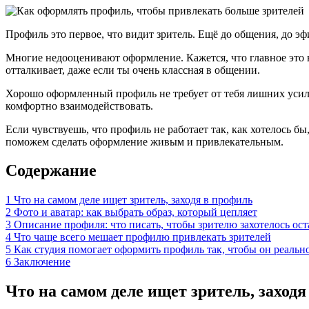
Профиль это первое, что видит зритель. Ещё до общения, до эфи
Многие недооценивают оформление. Кажется, что главное это в
отталкивает, даже если ты очень классная в общении.
Хорошо оформленный профиль не требует от тебя лишних усилий.
комфортно взаимодействовать.
Если чувствуешь, что профиль не работает так, как хотелось б
поможем сделать оформление живым и привлекательным.
Содержание
1
Что на самом деле ищет зритель, заходя в профиль
2
Фото и аватар: как выбрать образ, который цепляет
3
Описание профиля: что писать, чтобы зрителю захотелось ост
4
Что чаще всего мешает профилю привлекать зрителей
5
Как студия помогает оформить профиль так, чтобы он реальн
6
Заключение
Что на самом деле ищет зритель, заход