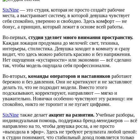
SixNine
— это студия, которая не просто создаёт рабочие
места, а выстраивает систему, в которой девушка чувствует
себя спокойно, уверенно и свободно. Здесь комфорт — не
бонус, а принцип, который лежит в основе всей работы.
Во-первых,
студия уделяет много внимания пространству.
Каждая локация продумана до мелочей: свет, техника,
интерьеры, стилистика. Девушка заходит в комнату и сразу
видит, что здесь можно работать красиво и без напряжения.
Нет ощущения «кустарности» или экономии — всё сделано
так, чтобы модель ощущала себя профессионалом.
Во-вторых,
команды операторов и наставников
работают
бережно и без давления. Они не критикуют и не заставляют
делать то, что не подходит модели. Вместо этого
подсказывают, корректируют, направляют — мягко и
уважительно. Новички особенно чувствуют эту разницу: им
спокойно, никто не торопит и не пугает цифрами.
SixNine
также делает
акцент на развитии.
Учебные разборы,
индивидуальная помощь, поддержка бренд-менеджеров — всё
направлено на то, чтобы девушка росла, а не просто
«выходила в эфир». Здесь не требуют результата любой ценой:
в студии понимают, что стабильный доход появляется только