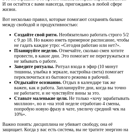
И он остаётся с вами навсегда, пригождаясь в любой сфере
жизни.
Вот несколько правил, которые помогают сохранять баланс
между свободой и продуктивностью:
Создайте свой ритм.
Необязательно работать строго 5/2
с 9 до 18. Но важно иметь примерное расписание, чтобы
не гадать каждое утро: «Сегодня работаю или нет?».
Планируйте неделю.
Отмечайте, сколько смен хотите
провести, в какие дни. Это помогает не перегружаться и
не забывать о работе.
Заведите ритуалы.
Ритуал входа в эфир (10 минут
тишины, улыбка в зеркале, настройка света) помогает
переключиться из бытового режима в рабочий.
Отдыхайте осознанно.
Отдых в календаре так же
важен, как и работа. Запланируйте дни, когда вы точно
не работаете, и не чувствуйте вины за это.
Ставьте маленькие цели.
Не только «хочу зарабатывать
миллион», но и «на этой неделе отработаю 4 смены,
попробую новую фразу в чате, увеличу средний чек на
10%».
Важно понять: дисциплина не убивает свободу, она её
защищает. Когда у вас есть система, вы не тратите энергию на