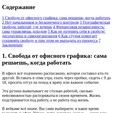
Содержание
1
Свобода от офисного графика: сама решаешь, когда работать
2
Нет начальников и бесконечного контроля
3
Географическая
свобода: работай, где хочешь
4
Финансовая независимость:
сама управляешь доходом
5
Как не потерять себя в свободе:
дисциплина и самоорганизация
6
Как студия помогает
сохранять свободу и при этом не выпадать из процесса
7
Заключение
1. Свобода от офисного графика: сама
решаешь, когда работать
В офисе всё подчинено расписанию, которое составил кто-то
другой. Вставать в семь утра, ехать через пробки, сидеть с 9 до
18, просить отгул на поход к врачу или важное событие.
Эта рутина выматывает не столько работой, сколько
невозможностью распоряжаться своим временем. Жизнь
подстраивается под работу, а не работа под жизнь.
В вебкаме всё иначе. Вы сами выбираете, в какое время